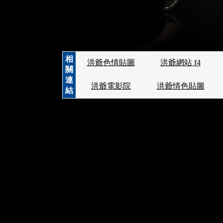
相
洪爺色情貼圖
洪爺網站 f4
關
連
洪爺電影院
洪爺情色貼圖
結